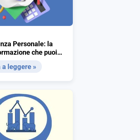
nza Personale: la
ormazione che puoi
e stesso
 a leggere »