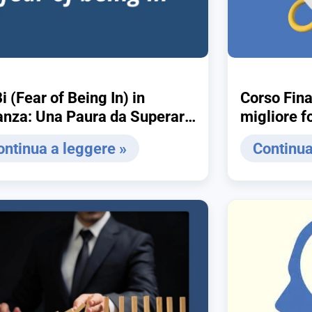
i (Fear of Being In) in
Corso Fina
anza: Una Paura da Superare
migliore f
 Investire con Sicurezza
fare per t
ontinua a leggere »
Continua