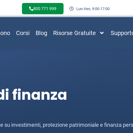
800 771 999
Lun-Ven, 9:00-17:00
Sono
Corsi
Blog
Risorse Gratuite
Support
i finanza
esse su investimenti, protezione patrimoniale e finanza per