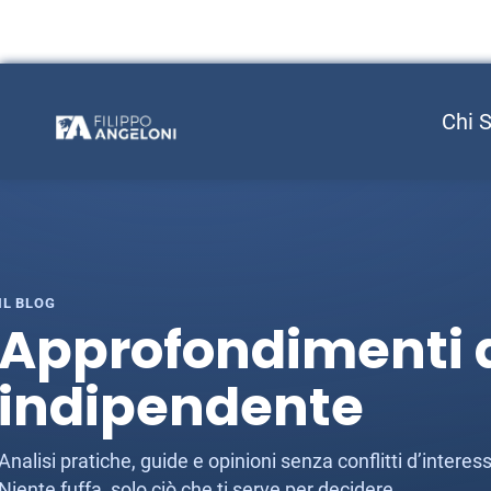
Chi 
IL BLOG
Approfondimenti d
indipendente
Analisi pratiche, guide e opinioni senza conflitti d’inter
Niente fuffa, solo ciò che ti serve per decidere.