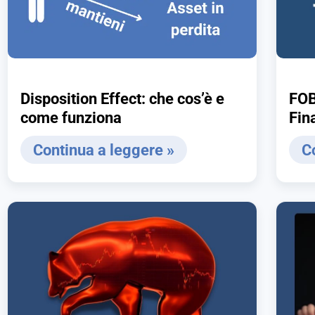
Disposition Effect: che cos’è e
FOB
come funziona
Fin
per
Continua a leggere »
C