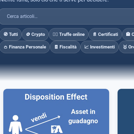
🧭 Tutti
🪙 Crypto
🕵️‍♂️ Truffe online
📄 Certificati
🏦 
👛 Finanza Personale
🧾 Fiscalità
📈 Investimenti
🥇 Or