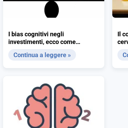
I bias cognitivi negli
Il c
investimenti, ecco come
cer
proteggersi
Continua a leggere »
C