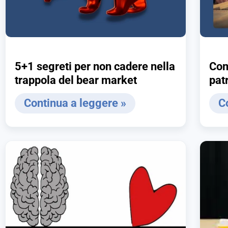
5+1 segreti per non cadere nella
Com
trappola del bear market
pat
con
Continua a leggere »
C
e i
apo