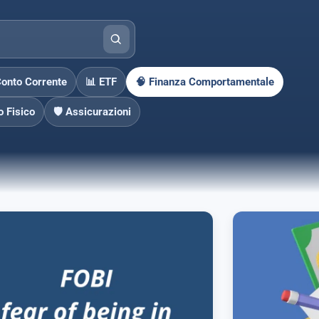
Conto Corrente
📊 ETF
🧠 Finanza Comportamentale
o Fisico
🛡️ Assicurazioni