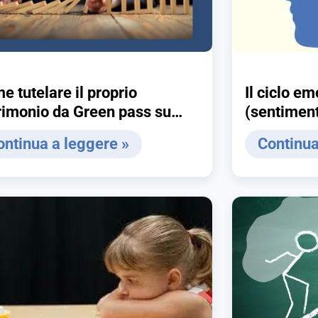
e tutelare il proprio
Il ciclo e
rimonio da Green pass su
(sentiment
ti correnti, pandemie, guerre
ontinua a leggere »
Continua
nflazione… (soluzioni
calittiche)