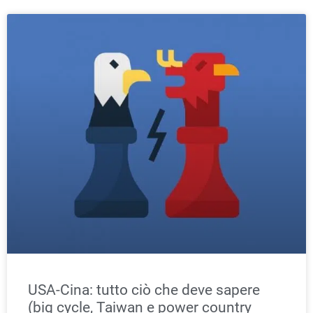
USA-Cina: tutto ciò che deve sapere
(big cycle, Taiwan e power country