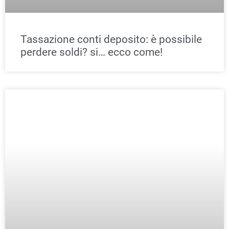
Come tutelare il proprio patrimonio da
Green pass su conti correnti, pandemie,
guerre e inflazione… (soluzioni
apocalittiche)
1
2
3
4
5