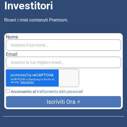
Iscriviti Ora ⚡
Vivi libero grazie all’Educazione Finanziaria.
Pagine Utili
Formazione
In evidenza
Chi sono
Inizia a studiare
Portafogli Modello
(Gratis)
Check-Up Finanziario
Contatti
Rottamazione
Consulenza
Collabora con noi
Termini e Condizioni
Disclaimer