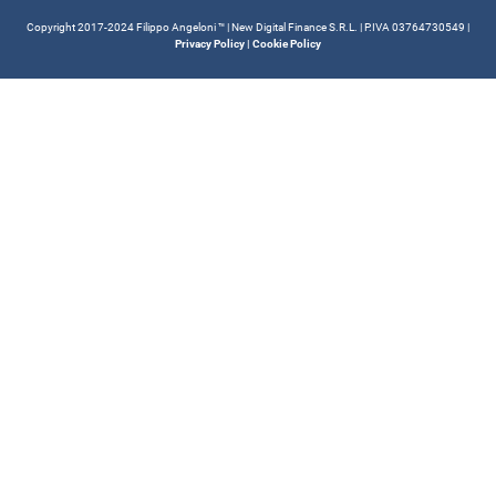
Copyright 2017-2024 Filippo Angeloni ™️ | New Digital Finance S.R.L. | P.IVA 03764730549 |
Privacy Policy
|
Cookie Policy