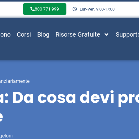
800 771 999
Lun-Ven, 9:00-17:00
Sono
Corsi
Blog
Risorse Gratuite
Support
nanziariamente
a: Da cosa devi pr
e
geloni