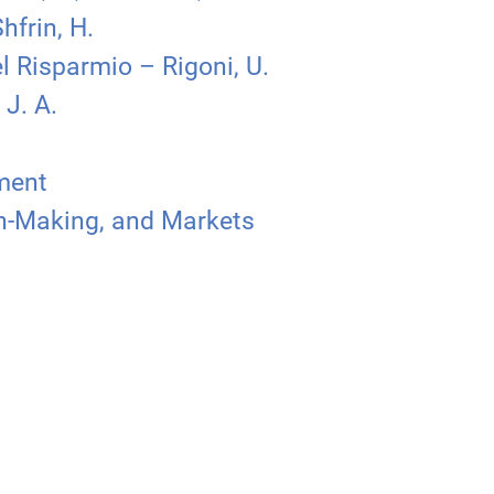
frin, H.
 Risparmio – Rigoni, U.
J. A.
ment
on-Making, and Markets