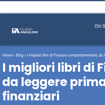
Chi 
Home
»
Blog
»
I migliori libri di Finanza comportamentale, da l
I migliori libri 
da leggere prima 
finanziari