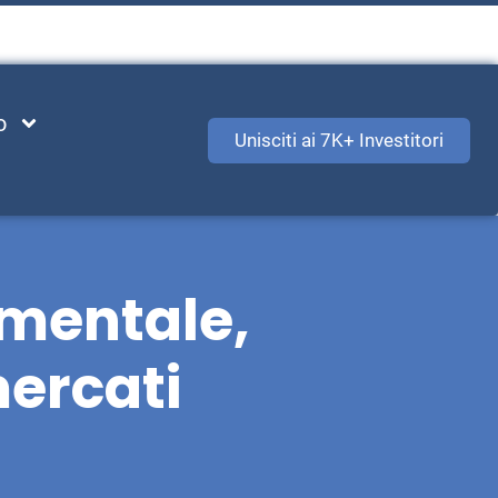
o
Unisciti ai 7K+ Investitori
amentale,
mercati