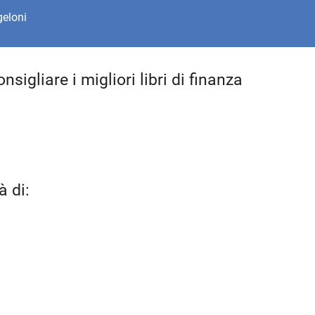
geloni
sigliare i migliori libri di finanza
à di: