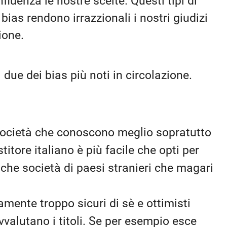
fluenza le nostre scelte. Questi tipi di
I bias rendono irrazzionali i nostri giudizi
ione.
 due dei bias più noti in circolazione.
e società che conoscono meglio sopratutto
titore italiano è più facile che opti per
che società di paesi stranieri che magari
itamente troppo sicuri di sè e ottimisti
vvalutano i titoli. Se per esempio esce