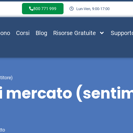
800 771 999
Lun-Ven, 9:00-17:00
Sono
Corsi
Blog
Risorse Gratuite
Support
titore)
 di mercato (senti
tto