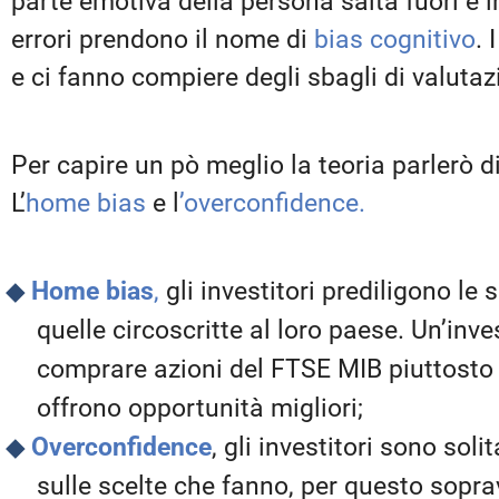
parte emotiva della persona salta fuori e in
errori prendono il nome di
bias cognitivo
. 
e ci fanno compiere degli sbagli di valutaz
Per capire un pò meglio la teoria parlerò di
L’
home bias
e l
’overconfidence.
Home bias
,
gli investitori prediligono l
quelle circoscritte al loro paese. Un’inves
comprare azioni del FTSE MIB piuttosto 
offrono opportunità migliori;
Overconfidence
, gli investitori sono sol
sulle scelte che fanno, per questo sopra