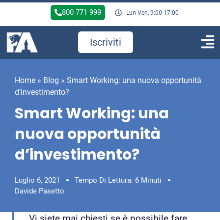
800 771 999
Lun-Ven, 9:00-17:00
Iscriviti
Home
»
Blog
»
Smart Working: una nuova opportunità
d’investimento?
Smart Working: una
nuova opportunità
d’investimento?
Luglio 6, 2021
Tempo Di Lettura: 6 Minuti
Davide Pasetto
Vi siete mai chiesti se è possibile fare