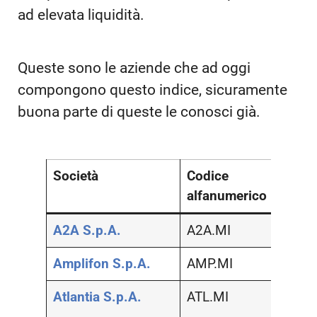
ad elevata liquidità.
Queste sono le aziende che ad oggi
compongono questo indice, sicuramente
buona parte di queste le conosci già.
Società
Codice
Setto
alfanumerico
A2A S.p.A.
A2A.MI
Serviz
Amplifon S.p.A.
AMP.MI
Salut
Atlantia S.p.A.
ATL.MI
Prodot
indust