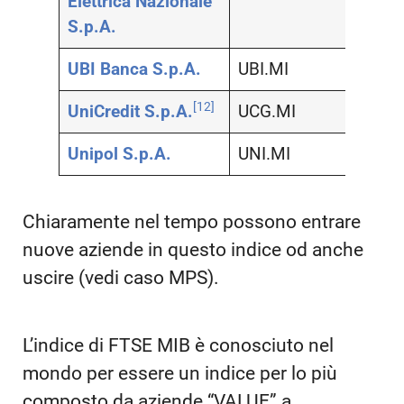
Elettrica Nazionale
S.p.A.
UBI Banca S.p.A.
UBI.MI
Banc
[12]
UniCredit S.p.A.
UCG.MI
Banc
Unipol S.p.A.
UNI.MI
Assic
Chiaramente nel tempo possono entrare
nuove aziende in questo indice od anche
uscire (vedi caso MPS).
L’indice di FTSE MIB è conosciuto nel
mondo per essere un indice per lo più
composto da aziende “
VALUE” a