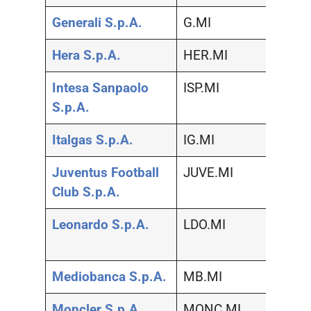
Generali S.p.A.
G.MI
Assic
Hera S.p.A.
HER.MI
Serviz
Intesa Sanpaolo
ISP.MI
Banc
S.p.A.
Italgas S.p.A.
IG.MI
Serviz
Juventus Football
JUVE.MI
Viagg
Club S.p.A.
libero
Leonardo S.p.A.
LDO.MI
Prodot
indust
Mediobanca S.p.A.
MB.MI
Banc
Moncler S.p.A.
MONC.MI
Moda,