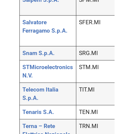
natura
Salvatore
SFER.MI
Moda,
Ferragamo S.p.A.
la cas
perso
Snam S.p.A.
SRG.MI
Serviz
STMicroelectronics
STM.MI
Tecno
N.V.
Telecom Italia
TIT.MI
Telec
S.p.A.
Tenaris S.A.
TEN.MI
Mater
Terna – Rete
TRN.MI
Serviz