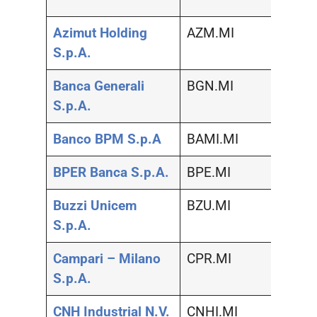
Azimut Holding
AZM.MI
Serviz
S.p.A.
Banca Generali
BGN.MI
Serviz
S.p.A.
Banco BPM S.p.A
BAMI.MI
Banc
BPER Banca S.p.A.
BPE.MI
Banc
Buzzi Unicem
BZU.MI
Ediliz
S.p.A.
Campari – Milano
CPR.MI
Alime
S.p.A.
CNH Industrial N.V.
CNHI.MI
Prodot