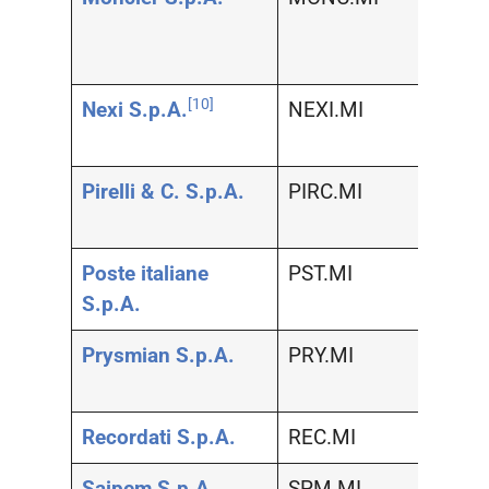
la cas
perso
[10]
Nexi S.p.A.
NEXI.MI
Prodot
indust
Pirelli & C. S.p.A.
PIRC.MI
Autom
compo
Poste italiane
PST.MI
Assic
S.p.A.
Prysmian S.p.A.
PRY.MI
Prodot
indust
Recordati S.p.A.
REC.MI
Salut
Saipem S.p.A.
SPM.MI
Petrol