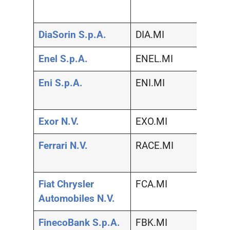
indust
DiaSorin S.p.A.
DIA.MI
Salut
Enel S.p.A.
ENEL.MI
Serviz
Eni S.p.A.
ENI.MI
Petrol
natura
Exor N.V.
EXO.MI
Serviz
Ferrari N.V.
RACE.MI
Autom
compo
Fiat Chrysler
FCA.MI
Autom
Automobiles N.V.
compo
FinecoBank S.p.A.
FBK.MI
Banc