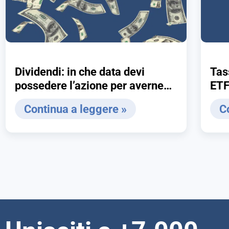
Dividendi: in che data devi
Tas
possedere l’azione per averne
ETF
diritto? Ex-date o record date
evit
Continua a leggere »
C
facciamo chiarezza