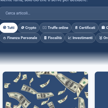
🧭 Tutti
🪙 Crypto
🕵️‍♂️ Truffe online
📄 Certificati
🏦 
👛 Finanza Personale
🧾 Fiscalità
📈 Investimenti
🥇 Or