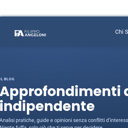
Chi 
IL BLOG
Approfondimenti d
indipendente
Analisi pratiche, guide e opinioni senza conflitti d’inter
Niente fuffa, solo ciò che ti serve per decidere.