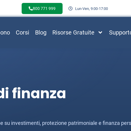
800 771 999
Lun-Ven, 9:00-17:00
Sono
Corsi
Blog
Risorse Gratuite
Support
i finanza
esse su investimenti, protezione patrimoniale e finanza per