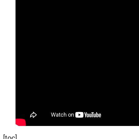
[toc]