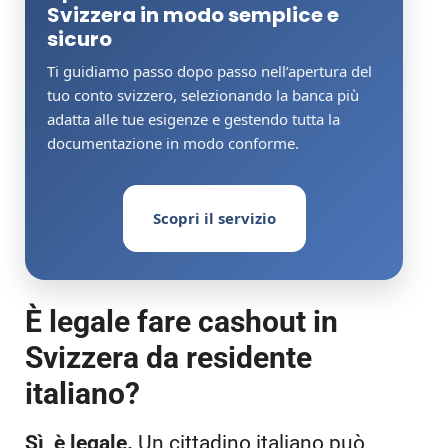
Svizzera in modo semplice e
sicuro
Ti guidiamo passo dopo passo nell’apertura del
tuo conto svizzero, selezionando la banca più
adatta alle tue esigenze e gestendo tutta la
documentazione in modo conforme.
Scopri il servizio
È legale fare cashout in
Svizzera da residente
italiano?
Sì, è legale.
Un cittadino italiano può