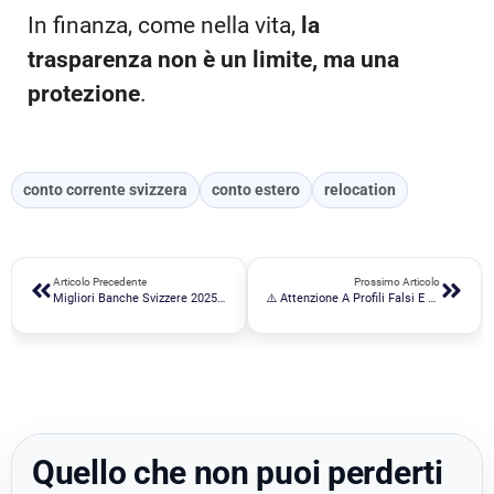
In finanza, come nella vita,
la
trasparenza non è un limite, ma una
protezione
.
conto corrente svizzera
conto estero
relocation
Articolo Precedente
Prossimo Articolo
Migliori Banche Svizzere 2025: Guida Alla Scelta E Apertura Conto
⚠️ Attenzione A Profili Falsi E Casi Di Impersonificazione
Quello che non puoi perderti