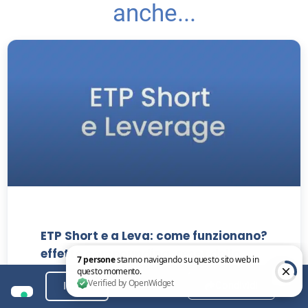
anche...
ETP Short e a Leva: come funzionano?
effetto compounding, reset dello
stop loss
Condividi
Indice