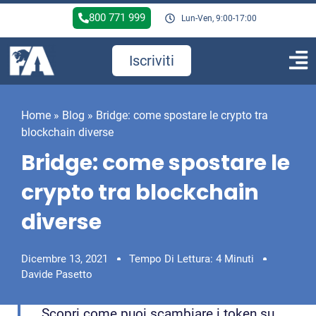
800 771 999
Lun-Ven, 9:00-17:00
Iscriviti
Home
»
Blog
»
Bridge: come spostare le crypto tra
blockchain diverse
Bridge: come spostare le
crypto tra blockchain
diverse
Dicembre 13, 2021
Tempo Di Lettura: 4 Minuti
Davide Pasetto
Scopri come puoi scambiare i token su