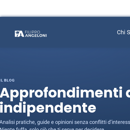
Chi 
IL BLOG
Approfondimenti d
indipendente
Analisi pratiche, guide e opinioni senza conflitti d’inter
Niente fuffa, solo ciò che ti serve per decidere.