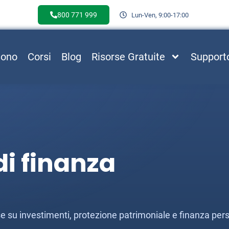
800 771 999
Lun-Ven, 9:00-17:00
Sono
Corsi
Blog
Risorse Gratuite
Support
i finanza
esse su investimenti, protezione patrimoniale e finanza per