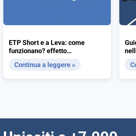
ETP Short e a Leva: come
Gui
funzionano? effetto
nelle
compounding, reset dello stop
ed 
Continua a leggere »
C
loss