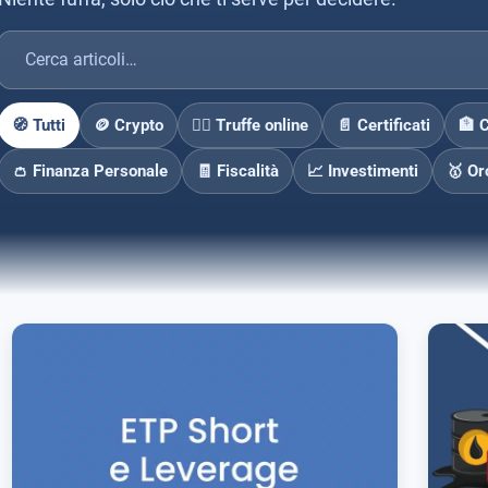
🧭 Tutti
🪙 Crypto
🕵️‍♂️ Truffe online
📄 Certificati
🏦 
👛 Finanza Personale
🧾 Fiscalità
📈 Investimenti
🥇 Or