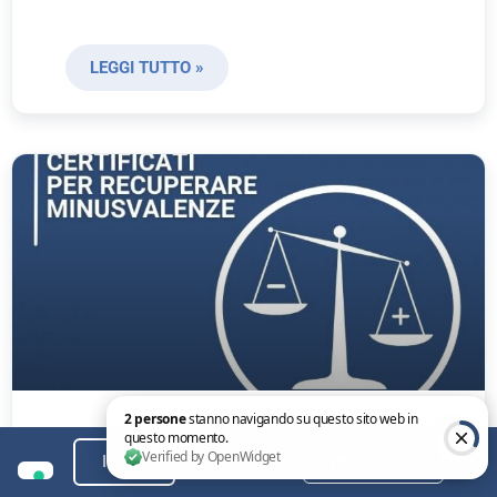
LEGGI TUTTO »
Condividi
Indice
Come recuperare minusvalenze con i