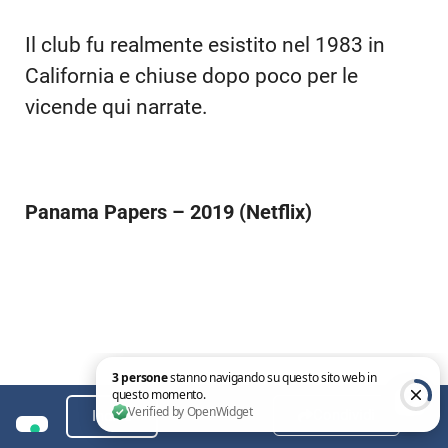
Ansel Elgort e Taron Egerton, due dei
giovani più promettenti sul panorama
hollywoodiano, interpretano i mentori
del Billionare Boys Club, club socio-
finanziario presieduto da giovani
facoltosi dell’Harvard School.
Il club fu realmente esistito nel 1983 in
California e chiuse dopo poco per le
vicende qui narrate.
Panama Papers – 2019 (Netflix)
Condividi
Indice