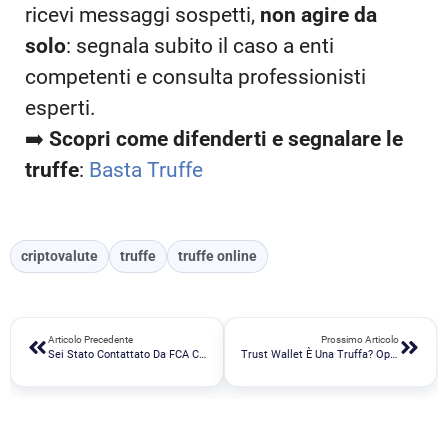
ricevi messaggi sospetti,
non agire da
solo
: segnala subito il caso a enti
competenti e consulta professionisti
esperti.
➡️
Scopri come difenderti e segnalare le
truffe
:
Basta Truffe
criptovalute
truffe
truffe online
Articolo Precedente
Prossimo Articolo
Sei Stato Contattato Da FCA Con Un Numero +44? Scopri Perché È Una Truffa
Trust Wallet È Una Truffa? Opinioni, Recensioni Reali E Come Difendersi Dalle Frodi Online