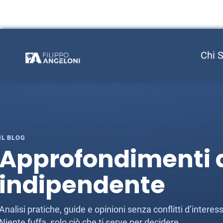
Chi 
IL BLOG
Approfondimenti d
indipendente
Analisi pratiche, guide e opinioni senza conflitti d’inter
Niente fuffa, solo ciò che ti serve per decidere.