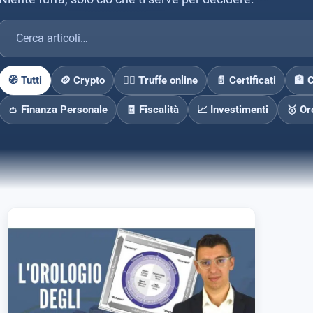
🧭 Tutti
🪙 Crypto
🕵️‍♂️ Truffe online
📄 Certificati
🏦 
👛 Finanza Personale
🧾 Fiscalità
📈 Investimenti
🥇 Or