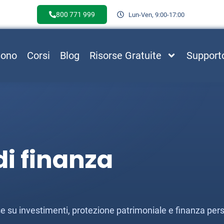
800 771 999
Lun-Ven, 9:00-17:00
Sono
Corsi
Blog
Risorse Gratuite
Support
i finanza
esse su investimenti, protezione patrimoniale e finanza per