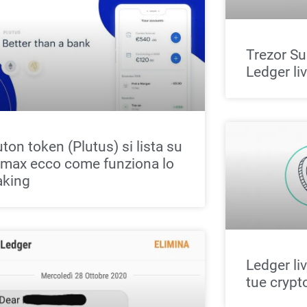
Trezor Sui
Ledger li
uton token (Plutus) si lista su
tmax ecco come funziona lo
aking
Ledger li
tue crypto