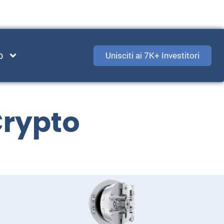
o
Unisciti ai 7K+ Investitori
 Crypto