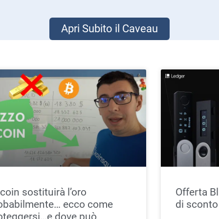
Apri Subito il Caveau
tcoin sostituirà l’oro
Offerta B
obabilmente… ecco come
di sconto
oteggersi…e dove può