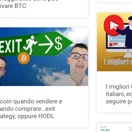
rivare BTC
I miglior
italiani, 
tcoin quando vendere e
seguire p
ando comprare…exit
rategy, oppure HODL