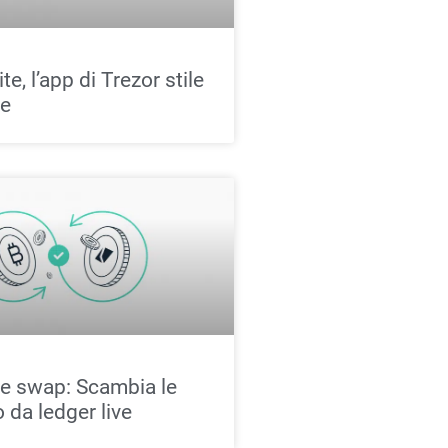
te, l’app di Trezor stile
ve
ve swap: Scambia le
 da ledger live