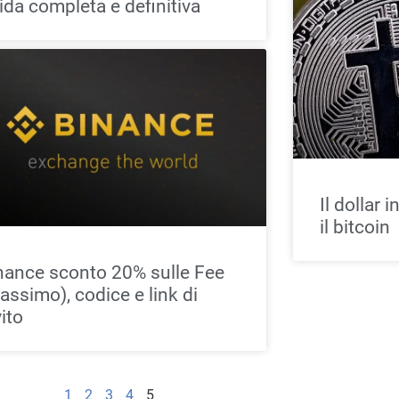
ida completa e definitiva
Il dollar 
il bitcoin
nance sconto 20% sulle Fee
assimo), codice e link di
vito
1
2
3
4
5