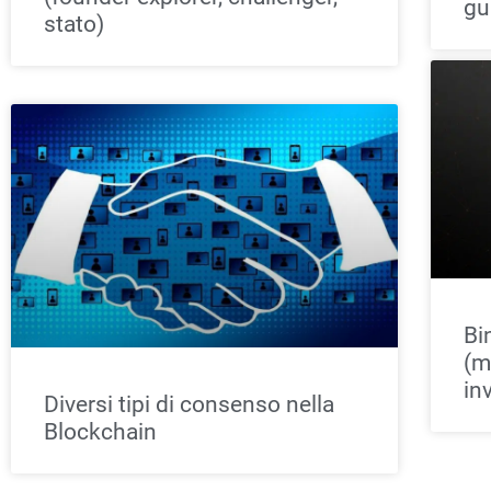
gu
stato)
Bi
(m
in
Diversi tipi di consenso nella
Blockchain