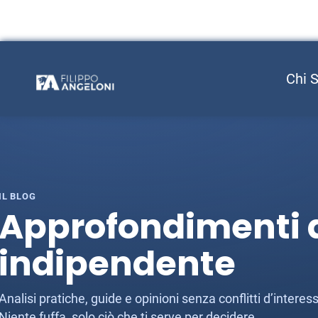
Chi 
IL BLOG
Approfondimenti d
indipendente
Analisi pratiche, guide e opinioni senza conflitti d’inter
Niente fuffa, solo ciò che ti serve per decidere.