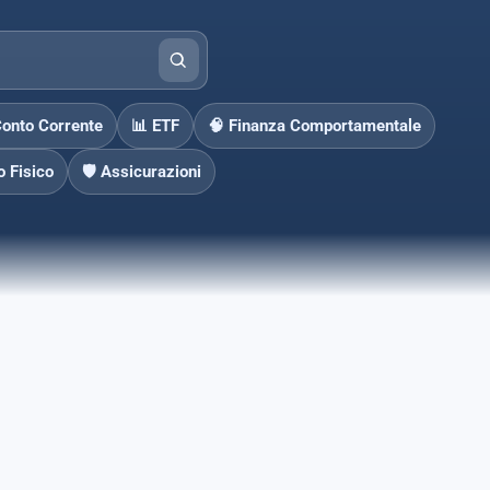
Conto Corrente
📊 ETF
🧠 Finanza Comportamentale
o Fisico
🛡️ Assicurazioni