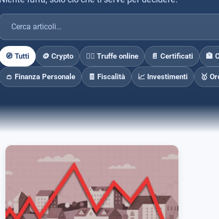
🧭 Tutti
🪙 Crypto
🕵️‍♂️ Truffe online
📄 Certificati
🏦 
👛 Finanza Personale
🧾 Fiscalità
📈 Investimenti
🥇 Or