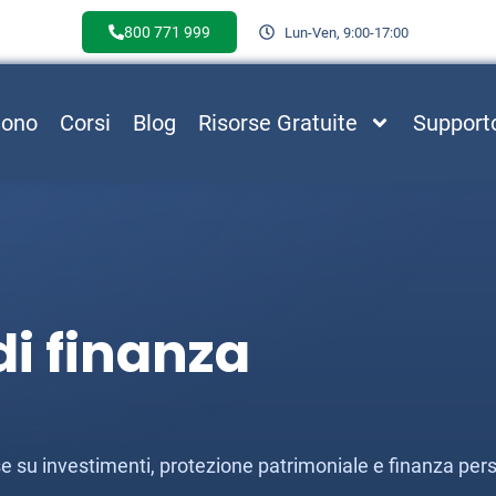
800 771 999
Lun-Ven, 9:00-17:00
Sono
Corsi
Blog
Risorse Gratuite
Support
i finanza
esse su investimenti, protezione patrimoniale e finanza per