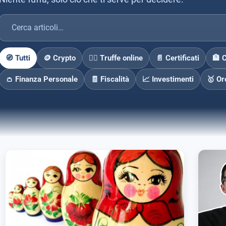
🧭 Tutti
🪙 Crypto
🕵️‍♂️ Truffe online
📄 Certificati
🏦 
👛 Finanza Personale
🧾 Fiscalità
📈 Investimenti
🥇 Or