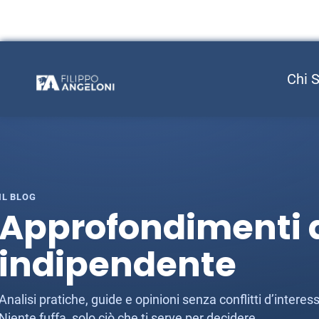
Chi 
IL BLOG
Approfondimenti d
indipendente
Analisi pratiche, guide e opinioni senza conflitti d’inter
Niente fuffa, solo ciò che ti serve per decidere.