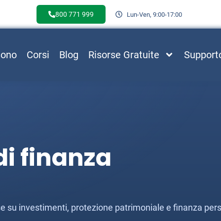
800 771 999
Lun-Ven, 9:00-17:00
Sono
Corsi
Blog
Risorse Gratuite
Support
i finanza
esse su investimenti, protezione patrimoniale e finanza per