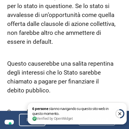
per lo stato in questione. Se lo stato si
avvalesse di un’opportunità come quella
offerta dalle clausole di azione collettiva,
non farebbe altro che ammettere di
essere in default.
Questo causerebbe una salita repentina
degli interessi che lo Stato sarebbe
chiamato a pagare per finanziare il
debito pubblico.
Se una barca affonda, in caso di
Condividi
Indice
emergenza è meglio avere un piano da