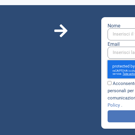
Nome
Email
Acconsento
personali per 
comunicazioni
Policy
.