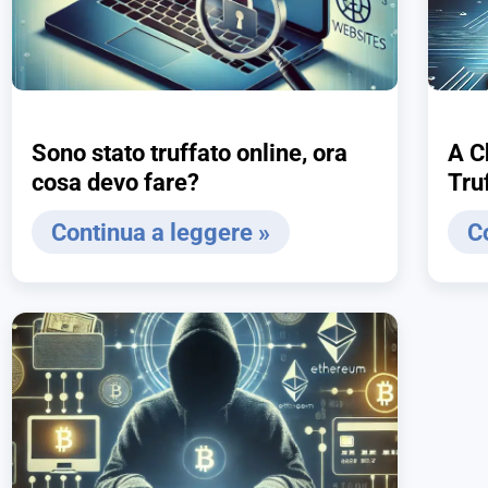
Sono stato truffato online, ora
A C
cosa devo fare?
Tru
Continua a leggere »
C