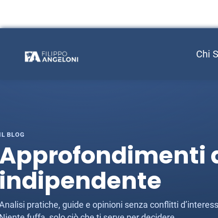
Chi 
IL BLOG
Approfondimenti d
indipendente
Analisi pratiche, guide e opinioni senza conflitti d’inter
Niente fuffa, solo ciò che ti serve per decidere.