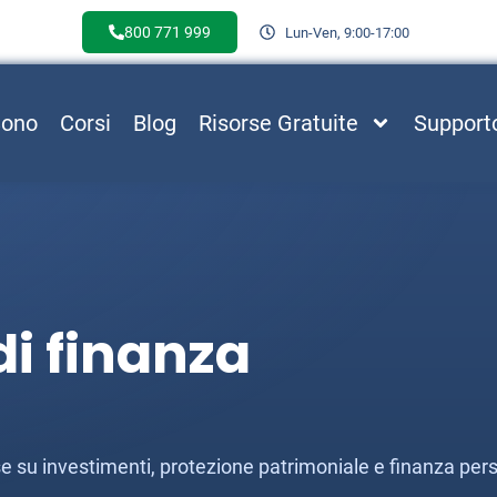
800 771 999
Lun-Ven, 9:00-17:00
Sono
Corsi
Blog
Risorse Gratuite
Support
i finanza
esse su investimenti, protezione patrimoniale e finanza per