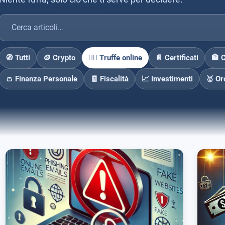
🧭 Tutti
🪙 Crypto
🕵️‍♂️ Truffe online
📄 Certificati
🏦 
👛 Finanza Personale
🧾 Fiscalità
📈 Investimenti
🥇 Or