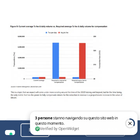
bitcoin
halvin
halving bitcoin
mining halving
Condividi
Indice