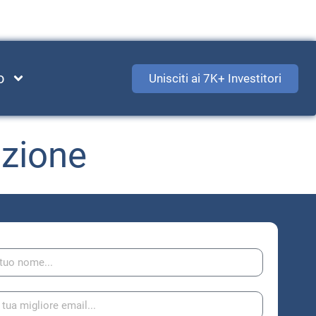
o
Unisciti ai 7K+ Investitori
azione